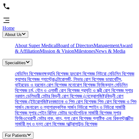
Home
About Us
About Super Medical
Board of Directors
Management
Award
& Affiliation
Mission & Vision
Milestones
News & Media
Specialities
মেডিসিন বিশেষজ্ঞ
বক্ষব্যাধি বিশেষজ্ঞ
হৃদরোগ বিশেষজ্ঞ
নিউরো মেডিসিন বিশেষজ্ঞ
ক্যান্সার বিশেষজ্ঞ
গ্যাস্ট্রোএন্টারোলজী, লিভার রোগ বিশেষজ্ঞ
ডায়াবেটিস,
থাইরয়েড ও হরমোন রোগ বিশেষজ্ঞ
মনোরোগ বিশেষজ্ঞ
ফিজিক্যাল মেডিসিন
বিশেষজ্ঞ
চর্ম, যৌন ও এলার্জী রোগ বিশেষজ্ঞ
প্রসূতি ও স্ত্রী রোগ বিশেষজ্ঞ
সুপার
নরমাল ডেলিভারী সেন্টার
কিড্‌নী রোগ বিশেষজ্ঞ (নেফ্রোলজিষ্ট)
কিড্‌নী রোগ
বিশেষজ্ঞ (ইউরোলজিষ্ট)
নবজাতক ও শিশু রোগ বিশেষজ্ঞ
শিশু রোগ বিশেষজ্ঞ ও শিশু
সার্জন
জেনারেল ও ল্যাপারস্কপিক সার্জন
নিউরো ষ্পাইন ও নিউরো সার্জারী
বিশেষজ্ঞ
সুপার পেইন রিলিফ সেন্টার
অর্থোপেডিক সার্জারী বিশেষজ্ঞ
সুপার
ফিজিওথেরাপী সেন্টার
নাক, কান, গলা রোগ বিশেষজ্ঞ
প্লাষ্টিক এবং রিকনস্ট্রাক্টিভ
সার্জারী
মুখ ও দন্ত রোগ বিশেষজ্ঞ
আল্ট্রাসাউন্ড বিশেষজ্ঞ
For Patients