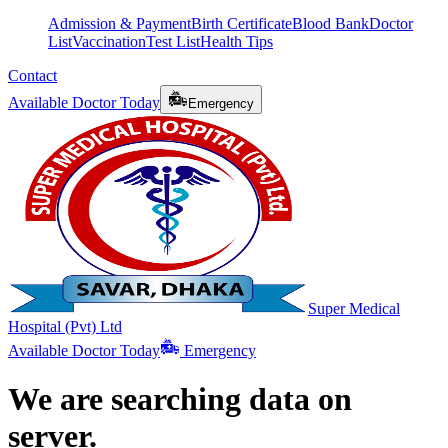
Admission & Payment
Birth Certificate
Blood Bank
Doctor
List
Vaccination
Test List
Health Tips
Contact
Available Doctor Today
Emergency
Super Medical
Hospital (Pvt) Ltd
Available Doctor Today
Emergency
We are searching data on
server.