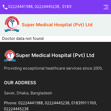
02224441988, 02224445238
,
01839911769, 022244452
About Us
Specialities
For Patients
Super Medical Hospital (Pvt) Ltd
About Super Medical
মেডিসিন বিশেষজ্ঞ
Admission & Payment
Board of Directors
Doctor data not found
Available Doctor Today
Emergency
বক্ষব্যাধি বিশেষজ্ঞ
Birth Certificate
Management
হৃদরোগ বিশেষজ্ঞ
Blood Bank
Super Medical Hospital (Pvt) Ltd
Award & Affiliation
নিউরো মেডিসিন বিশেষজ্ঞ
Doctor List
Mission & Vision
Providing exceptional healthcare services since 2005.
ক্যান্সার বিশেষজ্ঞ
Vaccination
Milestones
গ্যাস্ট্রোএন্টারোলজী, লিভার রোগ
Test List
OUR ADDRESS
News & Media
বিশেষজ্ঞ
Health Tips
Saver, Dhaka, Bangladesh
ডায়াবেটিস, থাইরয়েড ও হরমোন
রোগ বিশেষজ্ঞ
Phone:
02224441988, 02224445238
,
01839911769,
02224445238