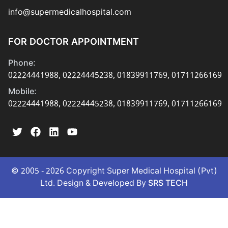
মনোরোগ বিশেষজ্ঞ
info@supermedicalhospital.com
ফিজিক্যাল মেডিসিন বিশেষজ্ঞ
FOR DOCTOR APPOINTMENT
চর্ম, যৌন ও এলার্জী রোগ বিশেষজ্ঞ
প্রসূতি ও স্ত্রী রোগ বিশেষজ্ঞ
Phone:
02224441988
,
02224445238
,
01839911769
,
01711266169
সুপার নরমাল ডেলিভারী সেন্টার
Mobile:
কিড্‌নী রোগ বিশেষজ্ঞ
02224441988
,
02224445238
,
01839911769
,
01711266169
(নেফ্রোলজিষ্ট)
কিড্‌নী রোগ বিশেষজ্ঞ
(ইউরোলজিষ্ট)
নবজাতক ও শিশু রোগ বিশেষজ্ঞ
© 2005 -
2026
Copyright Super Medical Hospital (Pvt)
Ltd. Design & Developed By
SRS TECH
শিশু রোগ বিশেষজ্ঞ ও শিশু সার্জন
জেনারেল ও ল্যাপারস্কপিক সার্জন
নিউরো ষ্পাইন ও নিউরো সার্জারী