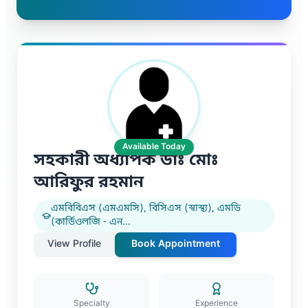
বিশেষজ্ঞ
সুপার পেইন রিলিফ সেন্টার
অর্থোপেডিক সার্জারী বিশেষজ্ঞ
সুপার ফিজিওথেরাপী সেন্টার
নাক, কান, গলা রোগ বিশেষজ্ঞ
প্লাষ্টিক এবং রিকনস্ট্রাক্টিভ সার্জারী
Available Today
সহকারী অধ্যাপক ডাঃ মোঃ
মুখ ও দন্ত রোগ বিশেষজ্ঞ
আরিফুর রহমান
আল্ট্রাসাউন্ড বিশেষজ্ঞ
এমবিবিএস (এমএমসি), বিসিএস (স্বাস্থ্য), এমডি
(কার্ডিওলজি - এন
...
View Profile
Book Appointment
Specialty
Experience