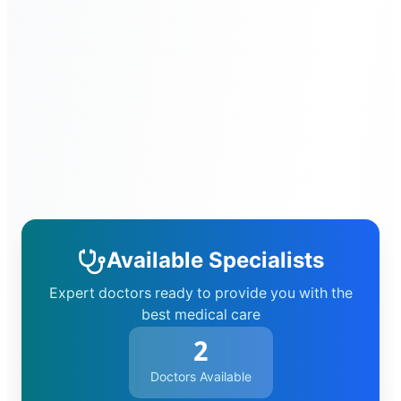
মনোরোগ বিশেষজ্ঞ
ফিজিক্যাল মেডিসিন বিশেষজ্ঞ
চর্ম, যৌন ও এলার্জী রোগ বিশেষজ্ঞ
প্রসূতি ও স্ত্রী রোগ বিশেষজ্ঞ
সুপার নরমাল ডেলিভারী সেন্টার
কিড্‌নী রোগ বিশেষজ্ঞ
(নেফ্রোলজিষ্ট)
কিড্‌নী রোগ বিশেষজ্ঞ
(ইউরোলজিষ্ট)
Available Specialists
নবজাতক ও শিশু রোগ বিশেষজ্ঞ
Expert doctors ready to provide you with the
best medical care
শিশু রোগ বিশেষজ্ঞ ও শিশু সার্জন
2
জেনারেল ও ল্যাপারস্কপিক সার্জন
Doctors Available
নিউরো ষ্পাইন ও নিউরো সার্জারী